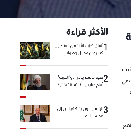
الأكثر قراءة
ة
1
أنفاق "حزب الله" من البقاع إلى
كسروان فجبيل وصولاً إلى
المختارة... التفاصيل في نشرة
الأخبار بعد قليل
كشف
2
نعيم قاسم يبادر... و"الحزب"
 هي
أمام خيارين: أيّ "سمّ" يختار؟
3
الرئيس عون ردّ 4 قوانين إلى
مجلس النواب
تمع