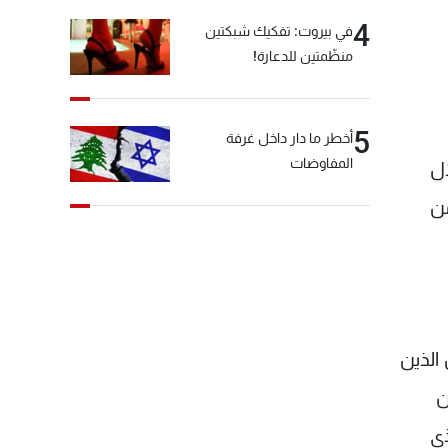
4
في بيروت: تفكيك شبكتين
منظّمتين للدعارة!
5
أخطر ما دار داخل غرفة
المفاوضات
ال
من
الذين
ن
ذي