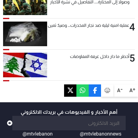
وصولاً إلى المختارة... التفاصيل في نشرة الأخبار
بعد قليل
4
عملية امنية ليلية ضد تجار المخدرات.. وصيدٌ ثمين
5
أخطر ما دار داخل غرفة المفاوضات
-
+
A
A
أهم الأخبار و الفيديوهات في بريدك الالكتروني
@mtvlebanon
@mtvlebanonnews