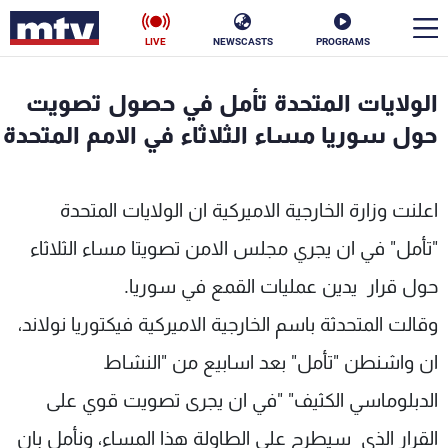
LIVE
NEWSCASTS
PROGRAMS
en
الولايات المتحدة تأمل في حصول تصويت
الأخبار
حول سوريا مساء الثلاثاء في الامم المتحدة
سياسة
ناس
اعلنت وزارة الخارجية الاميركية ان الولايات المتحدة
إقتصاد
فن
"تأمل" في ان يجري مجلس الامن تصويتا مساء الثلاثاء
منوعات
رياضة
حول قرار يدين عمليات القمع في سوريا.
كأس العالم
وقالت المتحدثة باسم الخارجية الاميركية فيكتوريا نولاند،
ان واشنطن "تأمل" بعد اسابيع من "النشاط
الدبلوماسي الكثيف" "في ان يجرى تصويت قوي على
البرامج
القرار الذي سيطرح على الطاولة هذا المساء، ونأمل بان
جدول البرامج