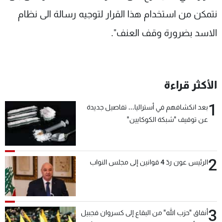
شاهد البرامج
نتمكن من استخدام هذا القرار لتوجيه رسالة الى نظام
الترددات
الاسد بضرورة وقف العنف".
عن MTV
وظائف
الإنـتـاج
تواصل معنا
لاعلاناتكم
شروط الإسـتخدام
الأكثر قراءة
سياسة الخصوصية
1
بعد انكشافهم في أستراليا... تفاصيل جديدة
عن توقيف "شبكة الكوكايين"
2
الرئيس عون ردّ 4 قوانين إلى مجلس النواب
3
أنفاق "حزب الله" من البقاع إلى كسروان فجبيل