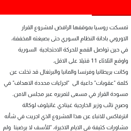
شاهد البرامج
الترددات
تمسكت روسيا بموقفها الرافض لمشروع القرار
عن MTV
وظائف
الاوروبي بادانة النظام السوري حتى بصيغته المخففة،
الإنـتـاج
تواصل معنا
لاعلاناتكم
شروط الإسـتخدام
في حين تواصل القمع للحركة الاحتجاجية السورية
سياسة الخصوصية
واوقع الثلاثاء 11 قتيلا على الاقل.
وكانت بريطانيا وفرنسا والمانيا والبرتغال قد تخلت عن
كلمة "عقوبات" داعية الى "اجراءات محددة الاهداف" في
مسودة القرار في مسعى لتمريره عبر مجلس الامن.
وصرح نائب وزير الخارجية غينادي غاتيلوف لوكالة
انترفاكس للانباء عن هذا المشروع الذي اجريت في شأنه
مشاورات كثيفة في الايام الاخيرة، "للأسف لا يرضينا ولم