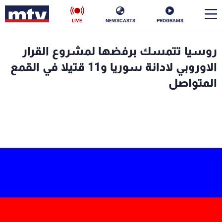
LIVE
NEWSCASTS
PROGRAMS
en
روسيا تتمسك برفضها لمشروع القرار
الأخبار
الاوروبي لادانة سوريا و11 قتيلا في القمع
المتواصل
سياسة
ناس
إقتصاد
فن
منوعات
رياضة
كأس العالم
البرامج
جدول البرامج