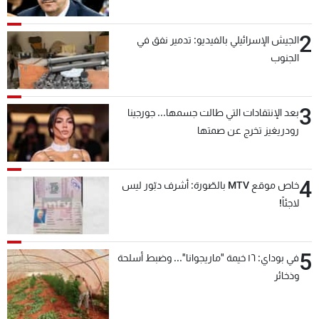
2
الجيش الإسرائيلي بالفيديو: تدمير نفق في
الجنوب
3
بعد الإنتقادات التي طالت جسمها... جورجينا
رودريغيز تخرج عن صمتها
4
خاص موقع MTV بالصّورة: أشرف دبّور ليس
لاجئاً!
5
في بوداي: ١٦ خيمة "ماريجوانا"... وضبط أسلحة
وذخائر