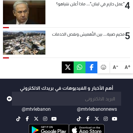
4
"عمل حازم في لبنان"... ماذا أعلن نتنياهو؟
5
مخيم ضبية... بين التَّهميش ونقص الخدمات
-
+
A
A
أهم الأخبار و الفيديوهات في بريدك الالكتروني
@mtvlebanon
@mtvlebanonnews