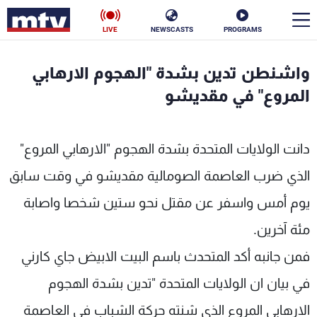
LIVE
NEWSCASTS
PROGRAMS
en
واشنطن تدين بشدة "الهجوم الارهابي
الأخبار
المروع" في مقديشو
سياسة
ناس
دانت الولايات المتحدة بشدة الهجوم "الارهابي المروع"
إقتصاد
فن
الذي ضرب العاصمة الصومالية مقديشو في وقت سابق
منوعات
رياضة
يوم أمس واسفر عن مقتل نحو ستين شخصا واصابة
مئة آخرين.
كأس العالم
فمن جانبه أكد المتحدث باسم البيت الابيض جاي كارني
في بيان ان الولايات المتحدة "تدين بشدة الهجوم
البرامج
الارهابي المروع الذي شنته حركة الشباب في العاصمة
جدول البرامج