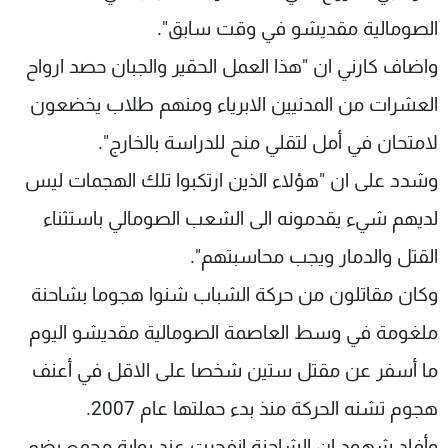
شاهد البرامج
الصومالية مقديشو في وقت سابق".
الترددات
واضاف كارني ان "هذا العمل الحقير والجبان حصد ارواح
العشرات من المدنيين الابرياء ومنهم طلاب يخضعون
عن MTV
وظائف
الإنـتـاج
تواصل معنا
لامتحان في أمل لتقلي منح للدراسة بالخارج".
لاعلاناتكم
شروط الإسـتخدام
سياسة الخصوصية
وشدد على ان "هؤلاء الذين ارتكبوا تلك الهجمات ليس
لديهم شيء يقدمونه الى الشعب الصومالي باستثناء
القتل والدمار ويجب محاسبتهم".
وكان مقاتلون من حركة الشباب شنوا هجوما بشاحنة
ملغومة في وسط العاصمة الصومالية مقديشو اليوم
ما أسفر عن مقتل ستين شخصا على الاقل في أعنف
هجوم تشنه الحركة منذ بدء حملتها عام 2007.
وأفاد شهود ان الشاحنة انفجرت عند بوابة مجمع يضم