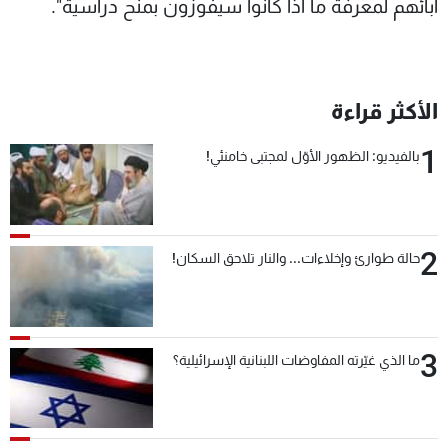
آبائهم لمعرفة ما اذا كانوا سيفوزون بمنح دراسية".
الأكثر قراءة
1
بالفيديو: الظهور الأوّل لمجتبى خامنئي!
2
حالة طوارئ وإخلاءات... والنار تلاحق السكان!
3
ما الذي غيّرته المفاوضات اللبنانية الإسرائيلية؟