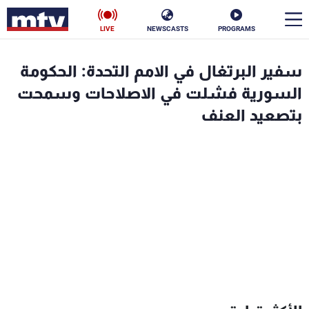
LIVE
NEWSCASTS
PROGRAMS
en
سفير البرتغال في الامم التحدة: الحكومة
الأخبار
السورية فشلت في الاصلاحات وسمحت
بتصعيد العنف
سياسة
ناس
إقتصاد
فن
منوعات
رياضة
كأس العالم
البرامج
جدول البرامج