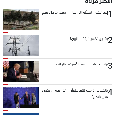
الأكثر قراءة
شاهد البرامج
1
الترددات
إسرائيليّون تسلّلوا الى لبنان... وهذا ما حلّ بهم
عن MTV
وظائف
الإنـتـاج
تواصل معنا
2
بشرى "كهربائية" للبنانيين!
لاعلاناتكم
شروط الإسـتخدام
سياسة الخصوصية
3
ترامب يقيّد الجنسية الأميركية بالولادة
4
بالفيديو: ترامب يُنقذ طفلاً... "لا أريده أن يكون
مثل بايدن"!