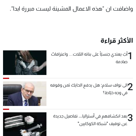
شاهد البرامج
واضافت ان "هذه الاعمال المشينة ليست مبررة ابدا".
الترددات
عن MTV
وظائف
الأكثر قراءة
الإنـتـاج
تواصل معنا
لاعلاناتكم
شروط الإسـتخدام
1
سياسة الخصوصية
أبٌ يعتدي جنسيّاً على بناته الثلاث… واعترافاتٌ
صادمة
2
الى نواف سلام: هل يدفع الحايك ثمن وقوفه
في وجه خيّاط؟
3
بعد انكشافهم في أستراليا... تفاصيل جديدة
عن توقيف "شبكة الكوكايين"