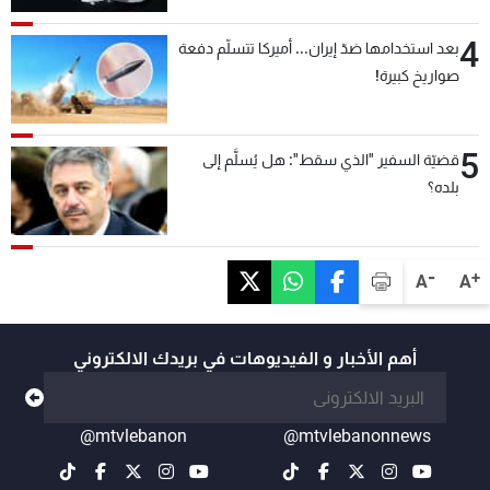
4
بعد استخدامها ضدّ إيران... أميركا تتسلّم دفعة
صواريخ كبيرة!
5
قضيّة السفير "الذي سقط": هل يُسلَّم إلى
بلده؟
-
+
A
A
أهم الأخبار و الفيديوهات في بريدك الالكتروني
@mtvlebanon
@mtvlebanonnews