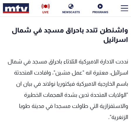
LIVE
NEWSCASTS
PROGRAMS
en
واشنطن تندد باحراق مسجد في شمال
الأخبار
اسرائيل
سياسة
ناس
نددت الادارة الاميركية الثلاثاء باحراق مسجد في شمال
إقتصاد
فن
اسرائيل، معتبرة انه "عمل مشين"، وافادت المتحدثة
منوعات
رياضة
باسم الخارجية الاميركية فيكتوريا نولاند في بيان ان
كأس العالم
"الولايات المتحدة تدين بشدة الهجمات الخطيرة
والاستفزازية التي طاولت مسجدا في مدينة طوبا
الزنغرية".
البرامج
جدول البرامج