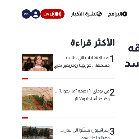
البرامج
نشرة الأخبار
LIVE
en
الأكثر قراءة
ه
1
بعد الإنتقادات التي طالت
سد
جسمها... جورجينا رودريغيز تخرج
عن صمتها
2
في بوداي: ١٦ خيمة "ماريجوانا"...
وضبط أسلحة وذخائر
3
إسرائيليّون تسلّلوا الى لبنان...
وهذا ما حلّ بهم