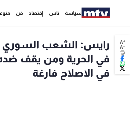
سياسة
ناس
إقتصاد
فن
منوع
+
رايس: الشعب السوري ال
A
-
A
في الحرية ومن يقف ضده 
في الاصلاح فارغة