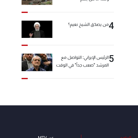
4
من يصدّق الشيخ نعيم؟
5
الرئيس الإيراني: التواصل مع
المرشد "صعب جداً" في الوقت
الحالي
البرامج
عن MTV