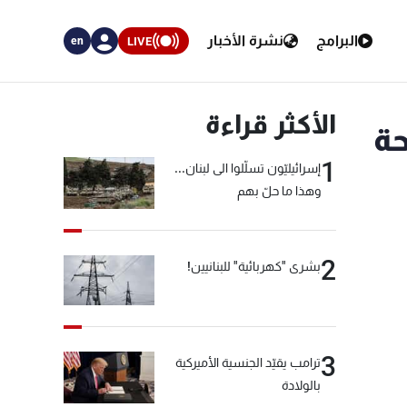
البرامج
نشرة الأخبار
LIVE
en
الأكثر قراءة
حة
1
إسرائيليّون تسلّلوا الى لبنان...
وهذا ما حلّ بهم
2
بشرى "كهربائية" للبنانيين!
3
ترامب يقيّد الجنسية الأميركية
بالولادة