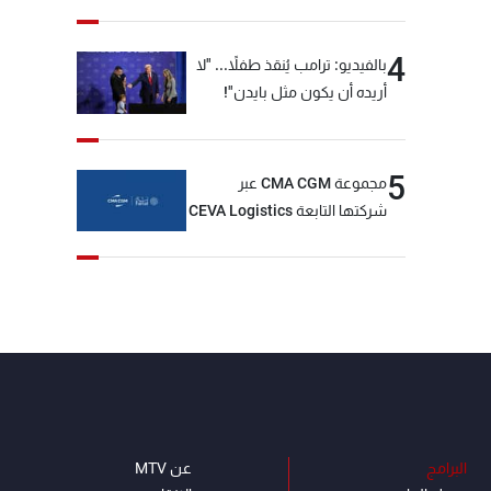
4
بالفيديو: ترامب يُنقذ طفلاً... "لا
أريده أن يكون مثل بايدن"!
5
مجموعة CMA CGM عبر
شركتها التابعة CEVA Logistics
تُنجز الاستحواذ على مجموعة
فتّال
البرامج
عن MTV