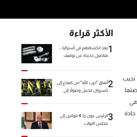
الأكثر قراءة
1
بعد انكشافهم في أستراليا...
تفاصيل جديدة عن توقيف
"شبكة الكوكايين"
 نجيب
2
أنفاق "حزب الله" من البقاع إلى
ضتها
كسروان فجبيل وصولاً إلى
المختارة... التفاصيل في نشرة
وهي
الأخبار بعد قليل
حادة
3
الرئيس عون ردّ 4 قوانين إلى
مجلس النواب