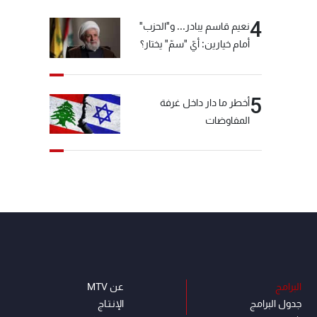
4
نعيم قاسم يبادر... و"الحزب"
أمام خيارين: أيّ "سمّ" يختار؟
5
أخطر ما دار داخل غرفة
المفاوضات
البرامج
عن MTV
جدول البرامج
الإنـتـاج