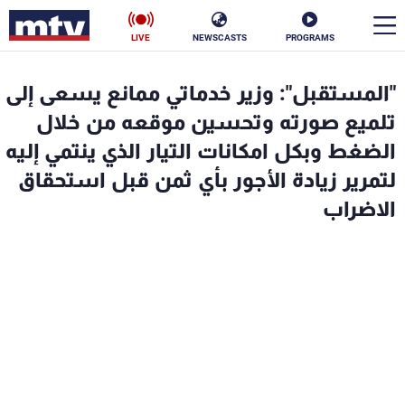
LIVE
NEWSCASTS
PROGRAMS
en
"المستقبل": وزير خدماتي ممانع يسعى إلى
الأخبار
تلميع صورته وتحسين موقعه من خلال
الضغط وبكل امكانات التيار الذي ينتمي إليه
سياسة
ناس
لتمرير زيادة الأجور بأي ثمن قبل استحقاق
الاضراب
إقتصاد
فن
منوعات
رياضة
كأس العالم
البرامج
جدول البرامج