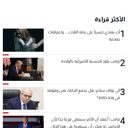
شاهد البرامج
الترددات
الأكثر قراءة
1
أبٌ يعتدي جنسيّاً على بناته الثلاث… واعترافاتٌ
عن MTV
وظائف
الإنـتـاج
تواصل معنا
صادمة
لاعلاناتكم
شروط الإسـتخدام
سياسة الخصوصية
2
ترامب يقيّد الجنسية الأميركية بالولادة
3
الى نواف سلام: هل يدفع الحايك ثمن وقوفه
في وجه خيّاط؟
4
ترامب: أعتقد أن الأمر سينتهي قريبًا جدًا لأن
الإيرانيين لا يمكن أن يستمروا على هذا الحال