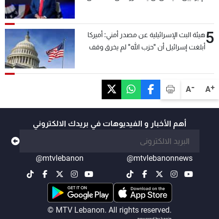
5
هيئة البث الإسرائيلية عن مصدر أمني: أميركا
أبلغت إسرائيل أن "حزب الله" لم يخرق وقف
إطلاق النار أمس في مجدل زون وطلبت منها
عدم التصعيد خشية أن يؤثر ذلك على مفاوضات
روما
-
+
A
A
أهم الأخبار و الفيديوهات في بريدك الالكتروني
@mtvlebanon
@mtvlebanonnews
© MTV Lebanon. All rights reserved.
powered by koein