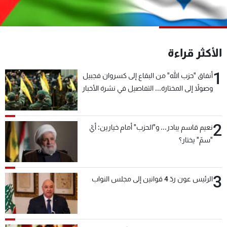
شاهد البرامج
الترددات
الأكثر قراءة
عن MTV
وظائف
الإنـتـاج
تواصل معنا
1
أنفاق "حزب الله" من البقاع إلى كسروان فجبيل
لاعلاناتكم
شروط الإسـتخدام
وصولاً إلى المختارة... التفاصيل في نشرة الأخبار
سياسة الخصوصية
بعد قليل
2
نعيم قاسم يبادر... و"الحزب" أمام خيارين: أيّ
"سمّ" يختار؟
3
الرئيس عون ردّ 4 قوانين إلى مجلس النواب