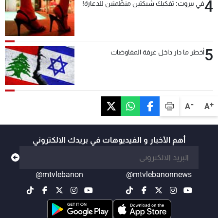
4
في بيروت: تفكيك شبكتين منظّمتين للدعارة!
5
أخطر ما دار داخل غرفة المفاوضات
-
+
A
A
أهم الأخبار و الفيديوهات في بريدك الالكتروني
@mtvlebanon
@mtvlebanonnews