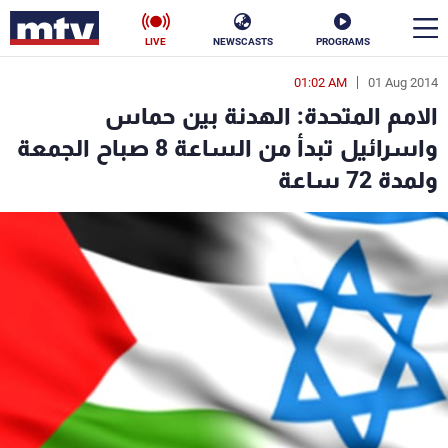
LIVE
NEWSCASTS
PROGRAMS
01:02 AM
01 Aug 2014
en
الامم المتحدة: الهدنة بين حماس
الأخبار
واسرائيل تبدأ من الساعة 8 صباح الجمعة
ولمدة 72 ساعة
سياسة
ناس
إقتصاد
فن
منوعات
رياضة
كأس العالم
البرامج
جدول البرامج