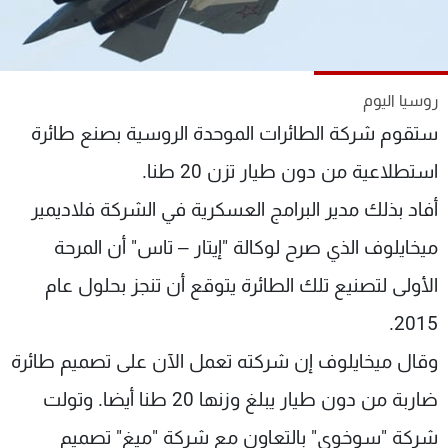
شاهد البرامج
الترددات
روسيا اليوم
عن MTV
وظائف
ستقوم شركة الطائرات الموحدة الروسية بصنع طائرة
الإنـتـاج
تواصل معنا
لاعلاناتكم
شروط الإسـتخدام
استطلاعية من دون طيار تزن 20 طنا.
سياسة الخصوصية
أفاد بذلك مدير البرامج العسكرية في الشركة فلاديمير
ميخايلوف الذي صرح لوكالة "إيتار – تاس" أن المرحة
الأولى لتصنيع تلك الطائرة يتوقع أن تنجز بحلول عام
2015.
وقال ميخايلوف إن شركته تعمل الآن على تصميم طائرة
ضاربة من دون طيار يبلغ وزنها 20 طنا أيضا. وتولت
شركة "سوخوي" بالتعاون مع شركة "ميغ" تصميم