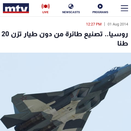
LIVE
NEWSCASTS
PROGRAMS
12:27 PM
01 Aug 2014
en
روسيا.. تصنيع طائرة من دون طيار تزن 20
الأخبار
طنا
سياسة
ناس
إقتصاد
فن
منوعات
رياضة
كأس العالم
البرامج
جدول البرامج