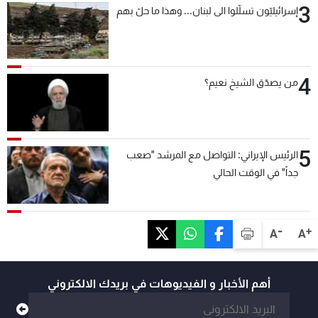
3
إسرائيليّون تسلّلوا الى لبنان... وهذا ما حلّ بهم
4
من يصدّق الشيخ نعيم؟
5
الرئيس الإيراني: التواصل مع المرشد "صعب
جداً" في الوقت الحالي
-
+
A
A
أهم الأخبار و الفيديوهات في بريدك الالكتروني