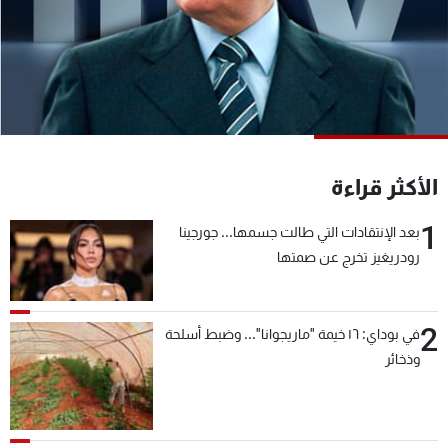
شاهد البرامج
الترددات
عن MTV
وظائف
الإنـتـاج
تواصل معنا
لاعلاناتكم
شروط الإسـتخدام
سياسة الخصوصية
الأكثر قراءة
1
بعد الإنتقادات التي طالت جسمها... جورجينا
رودريغيز تخرج عن صمتها
2
في بوداي: ١٦ خيمة "ماريجوانا"... وضبط أسلحة
وذخائر