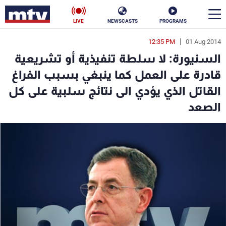
LIVE
NEWSCASTS
PROGRAMS
12:35 PM
01 Aug 2014
en
السنيورة: لا سلطة تنفيذية أو تشريعية
الأخبار
قادرة على العمل كما ينبغي بسبب الفراغ
القاتل الذي يؤدي الى نتائج سلبية على كل
سياسة
ناس
الصعد
إقتصاد
فن
منوعات
رياضة
كأس العالم
البرامج
جدول البرامج