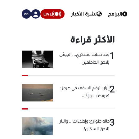
البرامج
نشرة الأخبار
LIVE
en
الأكثر قراءة
1
بعد خطف عسكري... الجيش
يُلاحق الخاطفين
2
إيران ترفع السقف في هرمز:
تعويضات وإلّا...
3
حالة طوارئ وإخلاءات... والنار
تلاحق السكان!