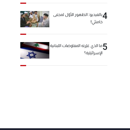
4
بالفيديو: الظهور الأوّل لمجتبى
خامنئي!
5
ما الذي غيّرته المفاوضات اللبنانية
الإسرائيلية؟