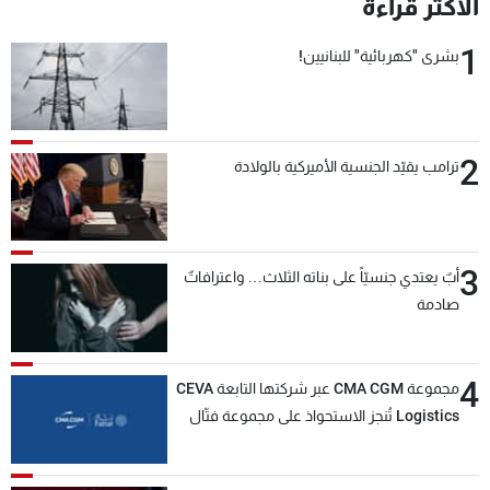
الأكثر قراءة
1
بشرى "كهربائية" للبنانيين!
2
ترامب يقيّد الجنسية الأميركية بالولادة
3
أبٌ يعتدي جنسيّاً على بناته الثلاث… واعترافاتٌ
صادمة
4
مجموعة CMA CGM عبر شركتها التابعة CEVA
Logistics تُنجز الاستحواذ على مجموعة فتّال