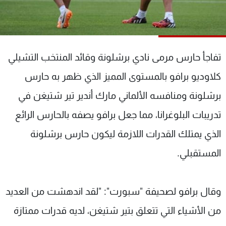
شاهد البرامج
الترددات
تفاجأ حارس مرمى نادي برشلونة وقائد المنتخب التشيلي
عن MTV
وظائف
الإنـتـاج
تواصل معنا
كلاوديو برافو بالمستوى المميز الذي ظهر به حارس
لاعلاناتكم
شروط الإسـتخدام
سياسة الخصوصية
برشلونة ومنافسه الألماني مارك أندير تير شتيغن في
تدريبات البلوغرانا، مما جعل برافو يصفه بالحارس الرائع
الذي يمتلك القدرات اللازمة ليكون حارس برشلونة
المستقبلي.
وقال برافو لصحيفة "سبورت": "لقد اندهشت من العديد
من الأشياء التي تتعلق بتير شتيغن، لديه قدرات ممتازة