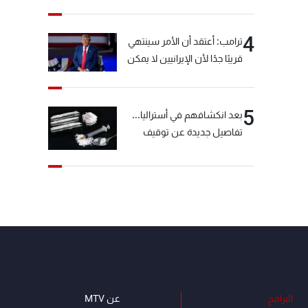
خيّاط؟
4
ترامب: أعتقد أن الأمر سينتهي
قريبًا جدًا لأن الإيرانيين لا يمكن
أن يستمروا على هذا الحال
5
بعد انكشافهم في أستراليا...
تفاصيل جديدة عن توقيف
"شبكة الكوكايين"
البرامج
عن MTV