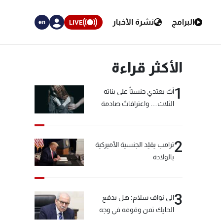
البرامج
نشرة الأخبار
LIVE
en
الأكثر قراءة
1
أبٌ يعتدي جنسيّاً على بناته
الثلاث… واعترافاتٌ صادمة
2
ترامب يقيّد الجنسية الأميركية
بالولادة
3
الى نواف سلام: هل يدفع
الحايك ثمن وقوفه في وجه