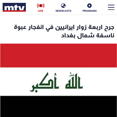
LIVE
NEWSCASTS
PROGRAMS
en
جرح اربعة زوار ايرانيين في انفجار عبوة
الأخبار
ناسفة شمال بغداد
سياسة
ناس
إقتصاد
فن
منوعات
رياضة
كأس العالم
البرامج
جدول البرامج