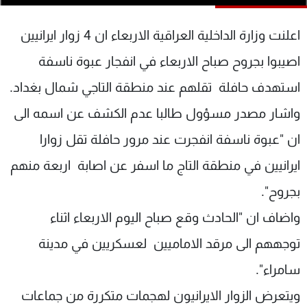
شاهد البرامج
الترددات
اعلنت وزارة الداخلية العراقية الاربعاء ان 4 زوار ايرانيين
اصيبوا بجروح صباح الاربعاء في انفجار عبوة ناسفة
عن MTV
وظائف
استهدف حافلة تقلهم عند منطقة التاجي شمال بغداد.
الإنـتـاج
تواصل معنا
لاعلاناتكم
شروط الإسـتخدام
واشار مصدر مسؤول طالبا عدم الكشف عن اسمه الى
سياسة الخصوصية
ان "عبوة ناسفة انفجرت عند مرور حافلة تقل زوارا
ايرانيين في منطقة التاج ما اسفر عن اصابة اربعة منهم
بجروح".
واضاف ان "الحادث وقع صباح اليوم الاربعاء اثناء
توجههم الى مرقد الاماميين لعسكريين في مدينة
سامراء".
ويتعرض الزوار الايرانيون لهجمات متكررة من جماعات