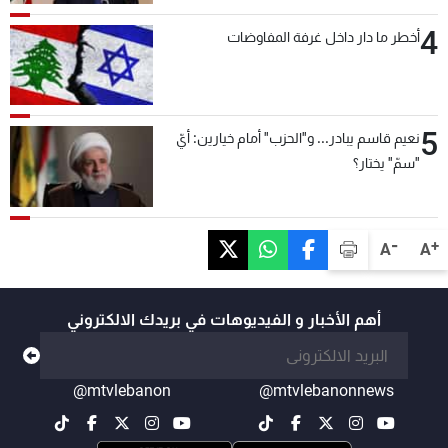
4
أخطر ما دار داخل غرفة المفاوضات
5
نعيم قاسم يبادر... و"الحزب" أمام خيارين: أيّ
"سمّ" يختار؟
-
+
A
A
أهم الأخبار و الفيديوهات في بريدك الالكتروني
@mtvlebanon
@mtvlebanonnews