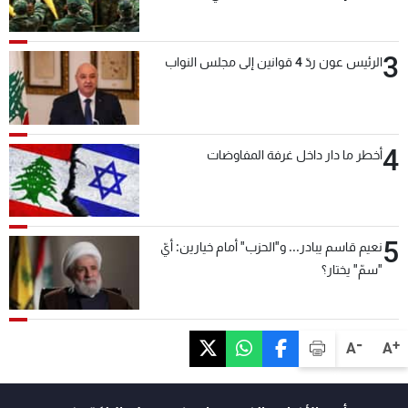
بعد قليل
3
الرئيس عون ردّ 4 قوانين إلى مجلس النواب
4
أخطر ما دار داخل غرفة المفاوضات
5
نعيم قاسم يبادر... و"الحزب" أمام خيارين: أيّ
"سمّ" يختار؟
-
+
A
A