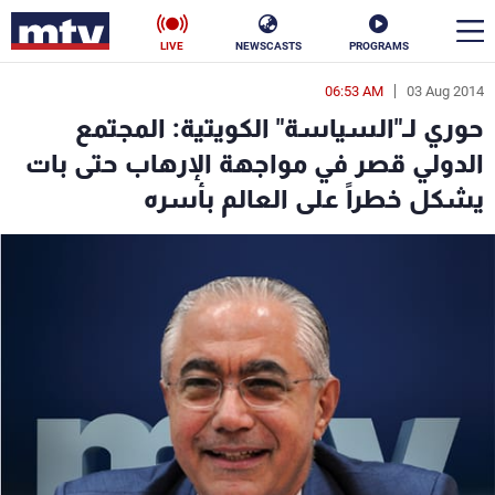
LIVE
NEWSCASTS
PROGRAMS
06:53 AM
03 Aug 2014
en
حوري لـ"السياسة" الكويتية: المجتمع
الأخبار
الدولي قصر في مواجهة الإرهاب حتى بات
يشكل خطراً على العالم بأسره
سياسة
ناس
إقتصاد
فن
منوعات
رياضة
كأس العالم
البرامج
جدول البرامج