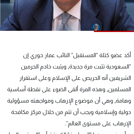
شاهد البرامج
الترددات
عن MTV
وظائف
الإنـتـاج
تواصل معنا
لاعلاناتكم
شروط الإسـتخدام
سياسة الخصوصية
أكد عضو كتلة "المستقبل" النائب عمار حوري إن
"السعودية تثبت مرة جديدة, ويثبت خادم الحرمين
الشريفين أنه الحريص على الإسلام وعلى استقرار
المسلمين, وهذه المرة ألقى الضوء على نقطة أساسية
وهامة, وهي أن موضوع الإرهاب ومواجهته مسؤولية
دولية وإسلامية ويجب أن تتم من خلال مركز مكافحة
الإرهاب على مستوى العالم".