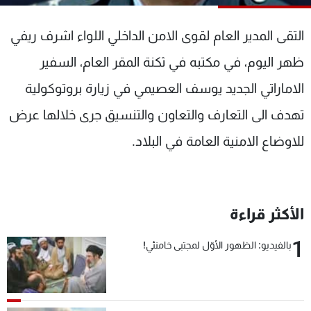
شاهد البرامج
الترددات
التقى المدير العام لقوى الامن الداخلي اللواء اشرف ريفي
ظهر اليوم، في مكتبه في ثكنة المقر العام، السفير
عن MTV
وظائف
الاماراتي الجديد يوسف العصيمي في زيارة بروتوكولية
الإنـتـاج
تواصل معنا
لاعلاناتكم
شروط الإسـتخدام
تهدف الى التعارف والتعاون والتنسيق جرى خلالها عرض
سياسة الخصوصية
للاوضاع الامنية العامة في البلاد.
الأكثر قراءة
1
بالفيديو: الظهور الأوّل لمجتبى خامنئي!