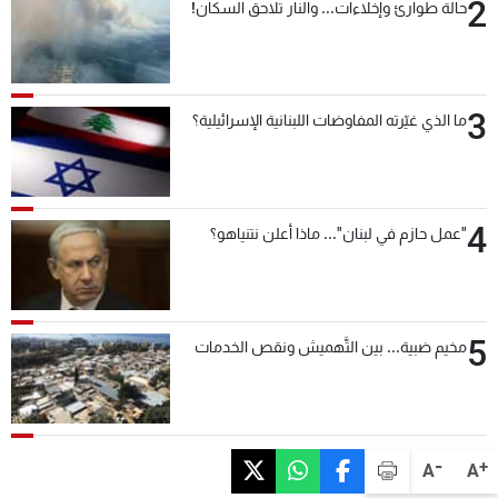
2
حالة طوارئ وإخلاءات... والنار تلاحق السكان!
3
ما الذي غيّرته المفاوضات اللبنانية الإسرائيلية؟
4
"عمل حازم في لبنان"... ماذا أعلن نتنياهو؟
5
مخيم ضبية... بين التَّهميش ونقص الخدمات
-
+
A
A