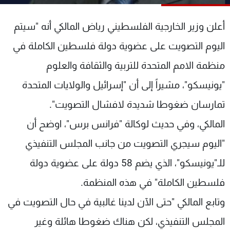
شاهد البرامج
الترددات
أعلن وزير الخارجية الفلسطيني رياض المالكي أنه "سيتم
اليوم التصويت على عضوية دولة فلسطين الكاملة في
عن MTV
وظائف
منظمة الامم المتحدة للتربية والثقافة والعلوم
الإنـتـاج
تواصل معنا
لاعلاناتكم
شروط الإسـتخدام
"يونيسكو"، مشيراً إلى أن "إسرائيل والولايات المتحدة
سياسة الخصوصية
تمارسان ضغوطا شديدة لافشال التصويت".
المالكي، وفي حديث لوكالة "فرانس برس"، اوضح أن
"اليوم سيجري التصويت من جانب المجلس التنفيذي
للـ"يونيسكو"، الذي يضم 58 دولة على عضوية دولة
فلسطين الكاملة" في هذه المنظمة.
وتابع المالكي "حتى الآن لدينا غالبية في حال التصويت في
المجلس التنفيذي، لكن هناك ضغوطا هائلة وغير