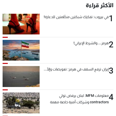
الأكثر قراءة
1
في بيروت: تفكيك شبكتين منظّمتين للدعارة!
2
هرمز... والشرط الإيراني!
3
إيران ترفع السقف في هرمز: تعويضات وإلّا...
4
معلومات MFM: لبنان يرفض تولي
contractors وشركات أمنية خاصة مهمة
التحقق من نزع سلاح "حزب الله"