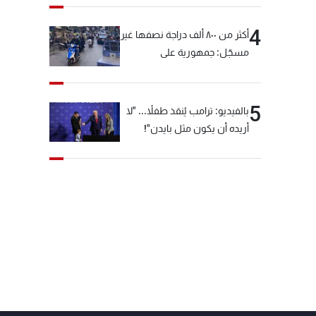
4
أكثر من ٨٠٠ ألف دراجة نصفها غير
مسجّل: جمهورية على
"دولابَين"!
5
بالفيديو: ترامب يُنقذ طفلاً... "لا
أريده أن يكون مثل بايدن"!