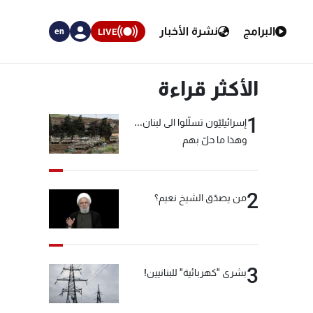
البرامج
نشرة الأخبار
LIVE
en
الأكثر قراءة
1
إسرائيليّون تسلّلوا الى لبنان...
وهذا ما حلّ بهم
2
من يصدّق الشيخ نعيم؟
3
بشرى "كهربائية" للبنانيين!