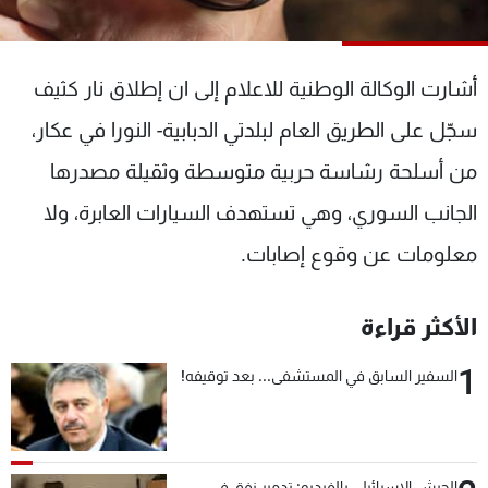
شاهد البرامج
الترددات
أشارت الوكالة الوطنية للاعلام إلى ان إطلاق نار كثيف
عن MTV
وظائف
سجّل على الطريق العام لبلدتي الدبابية- النورا في عكار،
الإنـتـاج
تواصل معنا
من أسلحة رشاسة حربية متوسطة وثقيلة مصدرها
لاعلاناتكم
شروط الإسـتخدام
سياسة الخصوصية
الجانب السوري، وهي تستهدف السيارات العابرة، ولا
معلومات عن وقوع إصابات.
الأكثر قراءة
1
السفير السابق في المستشفى... بعد توقيفه!
الجيش الإسرائيلي بالفيديو: تدمير نفق في