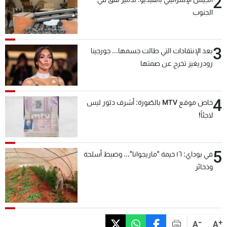
2
الجنوب
3
بعد الإنتقادات التي طالت جسمها... جورجينا
رودريغيز تخرج عن صمتها
4
خاص موقع MTV بالصّورة: أشرف دبّور ليس
لاجئاً!
5
في بوداي: ١٦ خيمة "ماريجوانا"... وضبط أسلحة
وذخائر
-
+
A
A