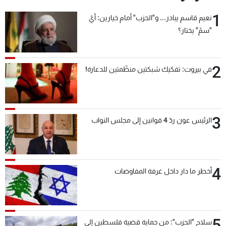
1
نعيم قاسم يبادر... و"الحزب" أمام خيارين: أيّ
"سمّ" يختار؟
2
في بيروت: تفكيك شبكتين منظّمتين للدعارة!
3
الرئيس عون ردّ 4 قوانين إلى مجلس النواب
4
أخطر ما دار داخل غرفة المفاوضات
5
سلاح "الحزب": من حماية قضية فلسطين إلى