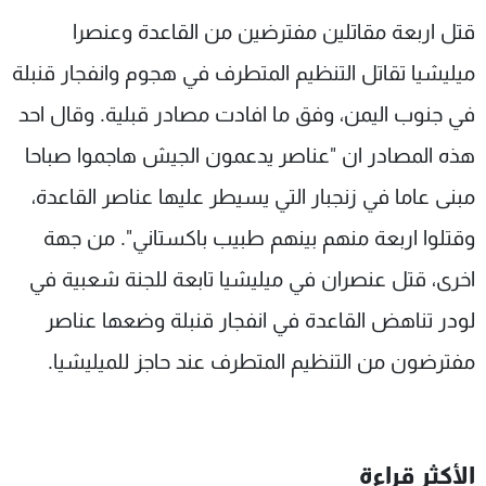
شاهد البرامج
قتل اربعة مقاتلين مفترضين من القاعدة وعنصرا
الترددات
ميليشيا تقاتل التنظيم المتطرف في هجوم وانفجار قنبلة
في جنوب اليمن، وفق ما افادت مصادر قبلية. وقال احد
عن MTV
وظائف
الإنـتـاج
تواصل معنا
هذه المصادر ان "عناصر يدعمون الجيش هاجموا صباحا
لاعلاناتكم
شروط الإسـتخدام
سياسة الخصوصية
مبنى عاما في زنجبار التي يسيطر عليها عناصر القاعدة،
وقتلوا اربعة منهم بينهم طبيب باكستاني". من جهة
اخرى، قتل عنصران في ميليشيا تابعة للجنة شعبية في
لودر تناهض القاعدة في انفجار قنبلة وضعها عناصر
مفترضون من التنظيم المتطرف عند حاجز للميليشيا.
الأكثر قراءة