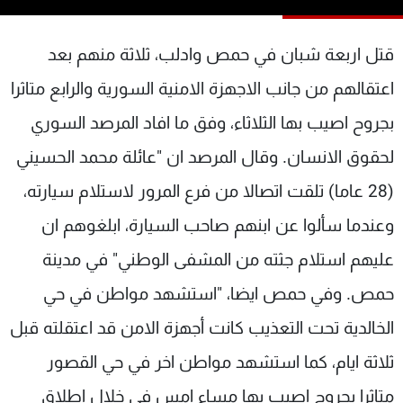
شاهد البرامج
الترددات
قتل اربعة شبان في حمص وادلب، ثلاثة منهم بعد
اعتقالهم من جانب الاجهزة الامنية السورية والرابع متاثرا
عن MTV
وظائف
بجروح اصيب بها الثلاثاء، وفق ما افاد المرصد السوري
الإنـتـاج
تواصل معنا
لاعلاناتكم
شروط الإسـتخدام
لحقوق الانسان. وقال المرصد ان "عائلة محمد الحسيني
سياسة الخصوصية
(28 عاما) تلقت اتصالا من فرع المرور لاستلام سيارته،
وعندما سألوا عن ابنهم صاحب السيارة، ابلغوهم ان
عليهم استلام جثته من المشفى الوطني" في مدينة
حمص. وفي حمص ايضا، "استشهد مواطن في حي
الخالدية تحت التعذيب كانت أجهزة الامن قد اعتقلته قبل
ثلاثة ايام، كما استشهد مواطن اخر في حي القصور
متاثرا بجروح اصيب بها مساء امس في خلال اطلاق