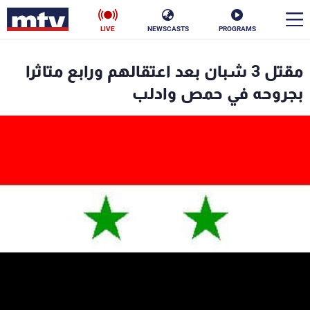
LIVE
NEWSCASTS
PROGRAMS
en
مقتل 3 شبان بعد اعتقالهم ورابع متاثرا
الأخبار
بجروحه في حمص وادلب
سياسة
ناس
إقتصاد
فن
منوعات
رياضة
كأس العالم
البرامج
جدول البرامج