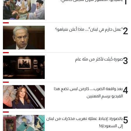
1
2
"عمل حازم في لبنان"... ماذا أعلن نتنياهو؟
3
صورة خُبئت لأكثر من مئة عام
4
بعد واقعة الضرب... كارمن لبس تضع هذا
الفيديو برسم المعنيين
5
بالصورة: إحباط عمليّة تهريب مخدّرات من لبنان
إلى السعوديّة!