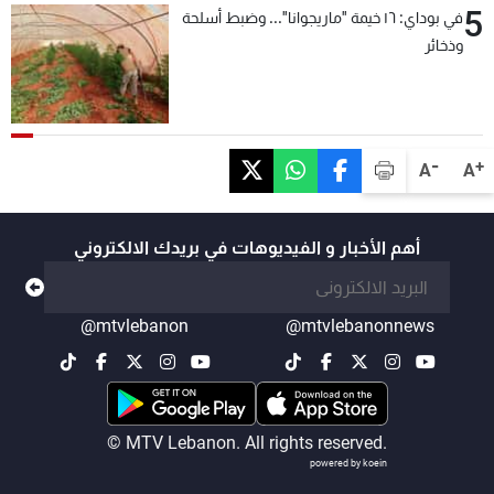
5
في بوداي: ١٦ خيمة "ماريجوانا"... وضبط أسلحة
وذخائر
-
+
A
A
أهم الأخبار و الفيديوهات في بريدك الالكتروني
@mtvlebanon
@mtvlebanonnews
© MTV Lebanon. All rights reserved.
powered by koein