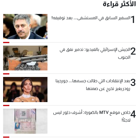
الأكثر قراءة
1
السفير السابق في المستشفى... بعد توقيفه!
2
الجيش الإسرائيلي بالفيديو: تدمير نفق في
الجنوب
3
بعد الإنتقادات التي طالت جسمها... جورجينا
رودريغيز تخرج عن صمتها
4
خاص موقع MTV بالصّورة: أشرف دبّور ليس
لاجئاً!