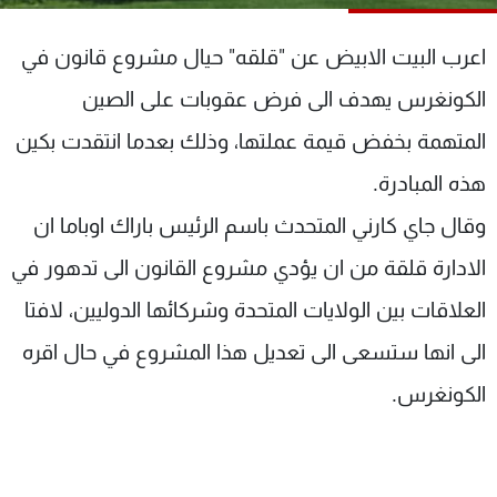
شاهد البرامج
الترددات
اعرب البيت الابيض عن "قلقه" حيال مشروع قانون في
الكونغرس يهدف الى فرض عقوبات على الصين
عن MTV
وظائف
المتهمة بخفض قيمة عملتها، وذلك بعدما انتقدت بكين
الإنـتـاج
تواصل معنا
لاعلاناتكم
شروط الإسـتخدام
هذه المبادرة.
سياسة الخصوصية
وقال جاي كارني المتحدث باسم الرئيس باراك اوباما ان
الادارة قلقة من ان يؤدي مشروع القانون الى تدهور في
العلاقات بين الولايات المتحدة وشركائها الدوليين، لافتا
الى انها ستسعى الى تعديل هذا المشروع في حال اقره
الكونغرس.