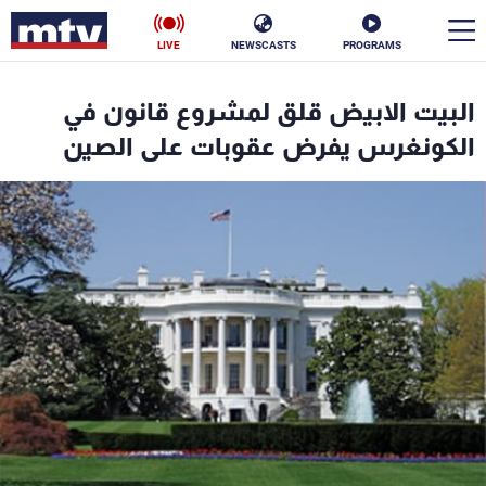
LIVE
NEWSCASTS
PROGRAMS
en
البيت الابيض قلق لمشروع قانون في
الأخبار
الكونغرس يفرض عقوبات على الصين
سياسة
ناس
إقتصاد
فن
منوعات
رياضة
كأس العالم
البرامج
جدول البرامج