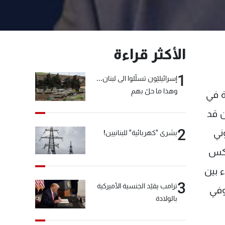
الأكثر قراءة
1
إسرائيليّون تسلّلوا الى لبنان...
وهذا ما حلّ بهم
ة في
ن قد
2
ني
بشرى "كهربائية" للبنانيين!
يكس
قاء بين
3
ترامب يقيّد الجنسية الأميركية
وفي
بالولادة