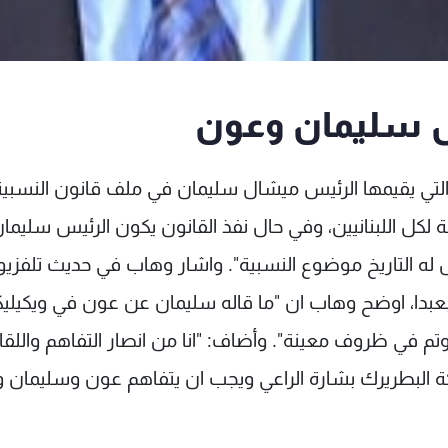
يس سليمان وعون
 التي يقيمها الرئيس ميشال سليمان في ملف قانون النسبي
صلحة لكل اللبنانيين، وفي حال نفذ القانون يكون الرئيس سليما
 له التاريخ موضوع النسبية". واشار وهاب في حديث تلفزيو
 بعبدا، اوضح وهاب ان "ما قاله سليمان عن عون في ويكيل
 الامر تم التكلم به منذ 4 سنوات وتم في ظروف معينة". وأضاف: "انا من انصار التفاهم والل
كة البطريرك بشارة الراعي ويجب ان يتفاهم عون وسليمان 