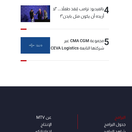
4
بالفيديو: ترامب يُنقذ طفلاً... "لا
أريده أن يكون مثل بايدن"!
5
مجموعة CMA CGM عبر
شركتها التابعة CEVA Logistics
تُنجز الاستحواذ على مجموعة
فتّال
البرامج
عن MTV
جدول البرامج
الإنـتـاج
شاهد البرامج
لاعلاناتكم