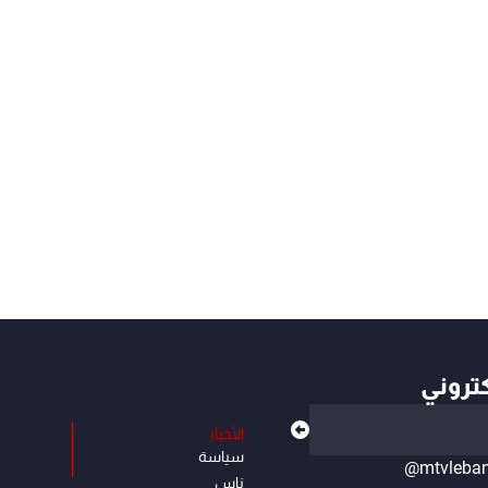
كتروني
الأخبار
سياسة
@mtvleba
ناس