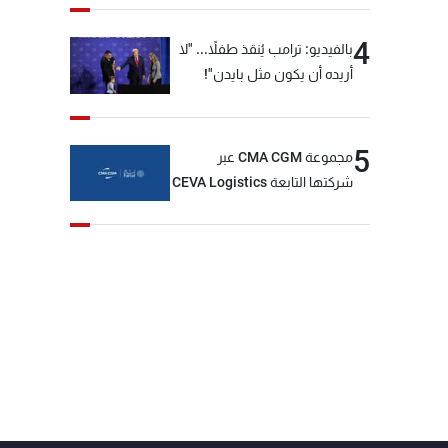
4
بالفيديو: ترامب يُنقذ طفلاً... "لا
أريده أن يكون مثل بايدن"!
5
مجموعة CMA CGM عبر
شركتها التابعة CEVA Logistics
تُنجز الاستحواذ على مجموعة
فتّال