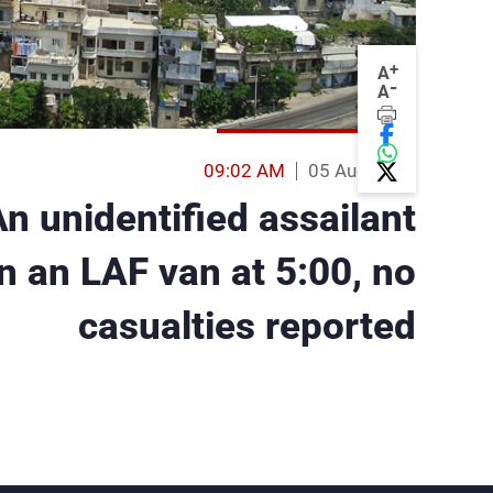
+
A
-
A
09:02 AM
05 Aug 2014
 unidentified assailant
n an LAF van at 5:00, no
casualties reported