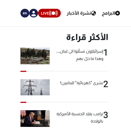
البرامج
نشرة الأخبار
LIVE
en
الأكثر قراءة
1
إسرائيليّون تسلّلوا الى لبنان...
وهذا ما حلّ بهم
2
بشرى "كهربائية" للبنانيين!
3
ترامب يقيّد الجنسية الأميركية
بالولادة