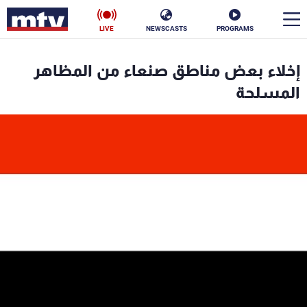
LIVE
NEWSCASTS
PROGRAMS
en
إخلاء بعض مناطق صنعاء من المظاهر
الأخبار
المسلحة
سياسة
ناس
إقتصاد
فن
منوعات
رياضة
كأس العالم
البرامج
جدول البرامج