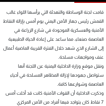
شاهد البرامج
الترددات
قامت لجنة الوساطة والتهدئة التي يرأسها اللواء غالب
القمش رئيس جهاز الأمن اليمني يوم أمس بإزالة النقاط
عن MTV
وظائف
الأمنية والعسكرية الموجودة في شارع الزراعة في
الإنـتـاج
تواصل معنا
لاعلاناتكم
شروط الإسـتخدام
العاصمة صنعاء، مما ساعد على إعادة الحياة الطبيعية
سياسة الخصوصية
إلى الشارع الذي شهد خلال الفترة القريبة الماضية أعمال
عنف ومواجهات مسلحة.
ونقل موقع وزارة الداخلية اليمنية عن اللجنة أنها
ستواصل جهودها لإزالة المظاهر المسلحة في أحياء
العاصمة وشوارعها كافة.
وذكرت الداخلية أن القوات الأمنية كانت قد أخلت أمس
7 نقاط كان يتواجد فيها أفراد من الأمن المركزي