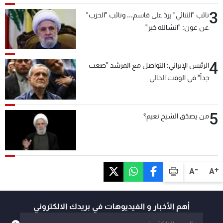
3
نائب "الثنائي" يردّ على قاسم... ونائب "الحزب"
عن عون: "انشالله خير"
4
الرئيس الإيراني: التواصل مع المرشد "صعب
جداً" في الوقت الحالي
5
من يصدّق الشيخ نعيم؟
-
+
A
A
أهم الأخبار و الفيديوهات في بريدك الالكتروني