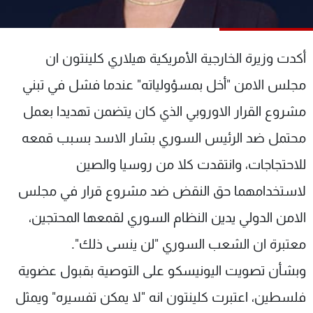
شاهد البرامج
الترددات
أكدت وزيرة الخارجية الأمريكية هيلاري كلينتون ان
عن MTV
وظائف
مجلس الامن "أخل بمسؤولياته" عندما فشل في تبني
الإنـتـاج
تواصل معنا
مشروع القرار الاوروبي الذي كان يتضمن تهديدا بعمل
لاعلاناتكم
شروط الإسـتخدام
سياسة الخصوصية
محتمل ضد الرئيس السوري بشار الاسد بسبب قمعه
للاحتجاجات، وانتقدت كلا من روسيا والصين
لاستخدامهما حق النقض ضد مشروع قرار في مجلس
الامن الدولي يدين النظام السوري لقمعها المحتجين،
معتبرة ان الشعب السوري "لن ينسى ذلك".
وبشأن تصويت اليونيسكو على التوصية بقبول عضوية
فلسطين، اعتبرت كلينتون انه "لا يمكن تفسيره" ويمثل