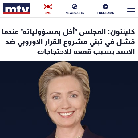
LIVE
NEWSCASTS
PROGRAMS
en
كلينتون: المجلس "أخل بمسؤولياته" عندما
الأخبار
فشل في تبني مشروع القرار الاوروبي ضد
الاسد بسبب قمعه للاحتجاجات
سياسة
ناس
إقتصاد
فن
منوعات
رياضة
كأس العالم
البرامج
جدول البرامج