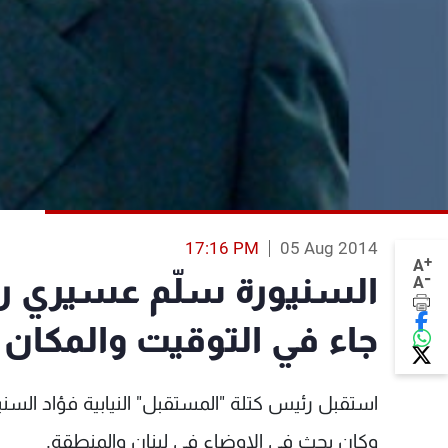
17:16 PM
05 Aug 2014
+
A
-
السنيورة سلّم عسيري ر
A
جاء في التوقيت والمكان 
استقبل رئيس كتلة "المستقبل" النيابية فؤاد ال
وكان بحث في الاوضاع في لبنان والمنطقة.