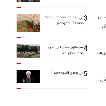
"انشالله خير"
 الى
3
في بوداي: ١٦ خيمة "ماريجوانا"...
وضبط أسلحة وذخائر
ال
4
إسرائيليّون تسلّلوا الى لبنان...
ظروف
وهذا ما حلّ بهم
5
من يصدّق الشيخ نعيم؟
ان