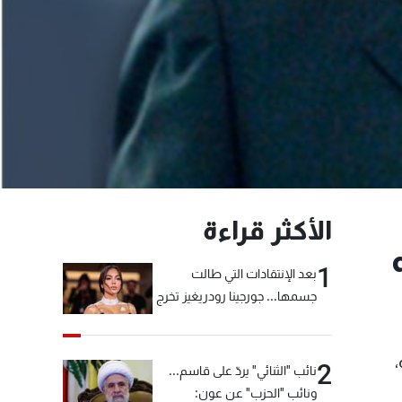
الأكثر قراءة
1
بعد الإنتقادات التي طالت
جسمها... جورجينا رودريغيز تخرج
عن صمتها
2
نائب "الثنائي" يردّ على قاسم...
ونائب "الحزب" عن عون: