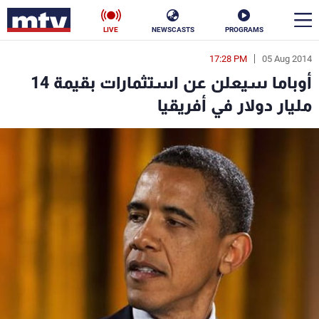
LIVE
NEWSCASTS
PROGRAMS
17:28 PM
05 Aug 2014
en
أوباما سيعلن عن استثمارات بقيمة 14
الأخبار
مليار دولار في أفريقيا
سياسة
ناس
إقتصاد
فن
منوعات
رياضة
كأس العالم
البرامج
جدول البرامج