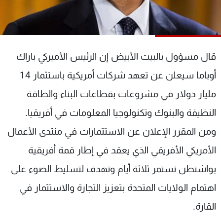
شاهد البرامج
الترددات
قال مسؤول بالبيت الأبيض إن الرئيس الأميركي باراك
عن MTV
وظائف
الإنـتـاج
تواصل معنا
أوباما سيعلن عن تعهد شركات أمريكية باستثمار 14
لاعلاناتكم
شروط الإسـتخدام
سياسة الخصوصية
مليار دولار في مشروعات بقطاعات البناء والطاقة
النظيفة والبنوك وتكنولوجيا المعلومات في أفريقيا.
ومن المقرر الإعلان عن الاستثمارات في منتدى الأعمال
الأمريكي الأفريقي الذي يعقد في إطار قمة أفريقية
بواشنطن تستمر ثلاثة أيام وتهدف لتسليط الضوء على
اهتمام الولايات المتحدة بتعزيز التجارة والاستثمار في
القارة.