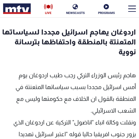
LIVE
NEWSCASTS
PROGRAMS
en
اردوغان يهاجم اسرائيل مجددا لسياساتها
الأخبار
المتعنتة بالمنطقة واحتفاظها بترسانة
نووية
سياسة
ناس
إقتصاد
فن
هاجم رئيس الوزراء التركي رجب طيب اردوغان يوم
منوعات
رياضة
أمس اسرائيل مجددا بسبب سياساتها المتعنتة في
المنطقة بالقول ان الخلاف مع حكومتها وليس مع
كأس العالم
الشعب الاسرائيلي.
ونقلت وكالة انباء "اناضول" التركية عن اردوغان الذي
البرامج
يزور جنوب افريقيا حاليا قوله "اعتبر اسرائيل تهديدا
جدول البرامج