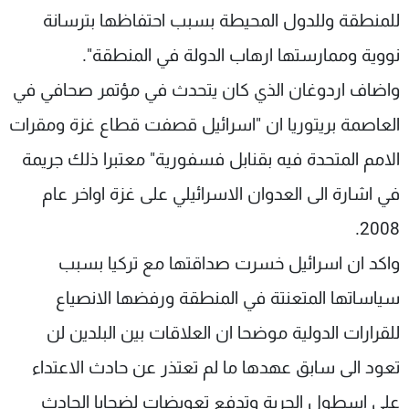
للمنطقة وللدول المحيطة بسبب احتفاظها بترسانة
شاهد البرامج
الترددات
نووية وممارستها ارهاب الدولة في المنطقة".
واضاف اردوغان الذي كان يتحدث في مؤتمر صحافي في
عن MTV
وظائف
العاصمة بريتوريا ان "اسرائيل قصفت قطاع غزة ومقرات
الإنـتـاج
تواصل معنا
لاعلاناتكم
شروط الإسـتخدام
الامم المتحدة فيه بقنابل فسفورية" معتبرا ذلك جريمة
سياسة الخصوصية
في اشارة الى العدوان الاسرائيلي على غزة اواخر عام
2008.
واكد ان اسرائيل خسرت صداقتها مع تركيا بسبب
سياساتها المتعنتة في المنطقة ورفضها الانصياع
للقرارات الدولية موضحا ان العلاقات بين البلدين لن
تعود الى سابق عهدها ما لم تعتذر عن حادث الاعتداء
على اسطول الحرية وتدفع تعويضات لضحايا الحادث