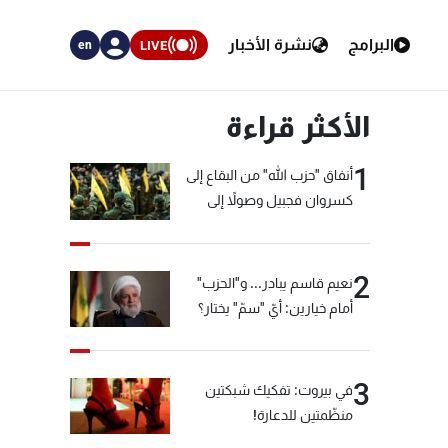
البرامج
نشرة الأخبار
LIVE
en
الأكثر قراءة
1
أنفاق "حزب الله" من البقاع إلى
كسروان فجبيل وصولاً إلى
المختارة... التفاصيل في نشرة
الأخبار بعد قليل
2
نعيم قاسم يبادر... و"الحزب"
أمام خيارين: أيّ "سمّ" يختار؟
3
في بيروت: تفكيك شبكتين
منظّمتين للدعارة!