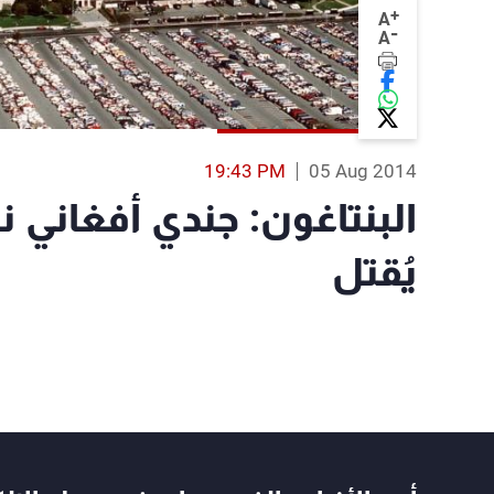
+
A
-
A
19:43 PM
05 Aug 2014
البنتاغون: جندي أفغاني 
يُقتل