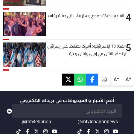
4
بالفيديو: دبكة جعجع وستريدا... في حفلة زفاف
5
القناة 13 الإسرائيليّة: أميركا تضغط على إسرائيل
لإنهاء القتال في إيران ولبنان وغزة
-
+
A
A
أهم الأخبار و الفيديوهات في بريدك الالكتروني
@mtvlebanon
@mtvlebanonnews