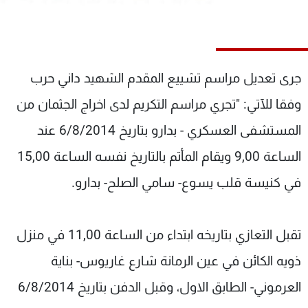
شاهد البرامج
الترددات
جرى تعديل مراسم تشييع المقدم الشهيد داني حرب
عن MTV
وظائف
الإنـتـاج
تواصل معنا
وفقا للآتي: "تجري مراسم التكريم لدى اخراج الجثمان من
لاعلاناتكم
شروط الإسـتخدام
سياسة الخصوصية
المستشفى العسكري - بدارو بتاريخ 6/8/2014 عند
الساعة 9,00 ويقام المأتم بالتاريخ نفسه الساعة 15,00
في كنيسة قلب يسوع- سامي الصلح- بدارو.
تقبل التعازي بتاريخه ابتداء من الساعة 11,00 في منزل
ذويه الكائن في عين الرمانة شارع غاريوس- بناية
العرموني- الطابق الاول، وقبل الدفن بتاريخ 6/8/2014