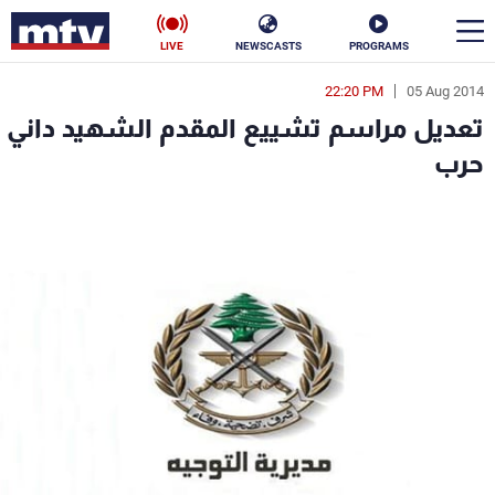
LIVE
NEWSCASTS
PROGRAMS
22:20 PM
05 Aug 2014
en
تعديل مراسم تشييع المقدم الشهيد داني
الأخبار
حرب
سياسة
ناس
إقتصاد
فن
منوعات
رياضة
كأس العالم
البرامج
جدول البرامج