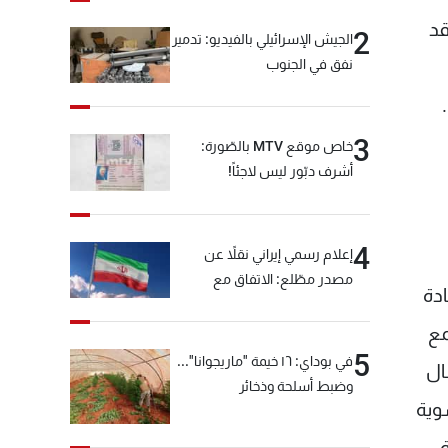
قد
2
الجيش الإسرائيلي بالفيديو: تدمير
نفق في الجنوب
3
خاص موقع MTV بالصّورة:
أشرف دبّور ليس لاجئاً!
4
إعلام رسمي إيراني نقلاً عن
مصدر مطّلع: الاتفاق مع
دة
سلطنة عمان بشأن مضيق
هرمز سيتأجل ما دامت أميركا
مع
تهدد إيران
5
في بوداي: ١٦ خيمة "ماريجوانا"...
ال
وضبط أسلحة وذخائر
وية