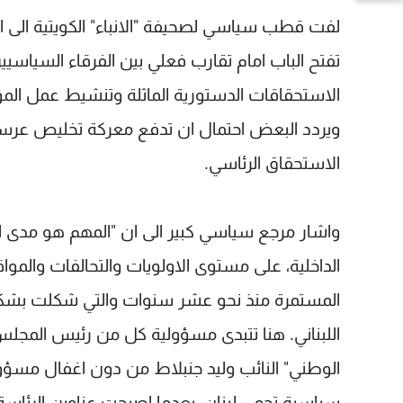
لفت قطب سياسي لصحيفة "الانباء" الكويتية الى
تفتح الباب امام تقارب فعلي بين الفرقاء السياسيين م
الاستحقاقات الدستورية الماثلة وتنشيط عمل المؤ
ويردد البعض احتمال ان تدفع معركة تخليص عرسال
الاستحقاق الرئاسي.
واشار مرجع سياسي كبير الى ان "المهم هو مدى است
الداخلية، على مستوى الاولويات والتحالفات وال
المستمرة منذ نحو عشر سنوات والتي شكلت بشكل 
اللبناني. هنا تتبدى مسؤولية كل من رئيس المجلس 
الوطني" النائب وليد جنبلاط من دون اغفال مسؤو
سياسية تحمي لبنان، بعدما اصبحت عناوين الرئاسة