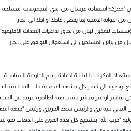
 ان "معركة استعادة عرسال من ايدي المجموعات المسلحة 
ن البوابة الامنية بما يفضي عاجلا او آجلا الى انجاز
سسات لتمكين لبنان من تجاوز تداعيات الاحداث الاقليمية".
 من براثن المسلحين الى استعجال التوافق على انجاز
عداد المكونات اللبنانية لاعادة رسم الخارطة السياسية
مواقع، وصولا الى كسر كل مشهد الاصطفافات السياسية الحا
مباشر او غير مباشر بيئة حاضنة لظاهرة غريبة عن المجت
النيابي نبيه بري والرئيس سعد الحريري ورئيس "جبهة النض
لية "حزب الله" بتشجيع كل هذه القوى على الذهاب نحو تس
 والحكومة والنيابة مجرد تفاصيل صغيرة مادام الهدف حماية