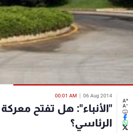
00:01 AM
06 Aug 2014
+
A
-
"الأنباء": هل تفتح معركة
A
الرئاسي؟