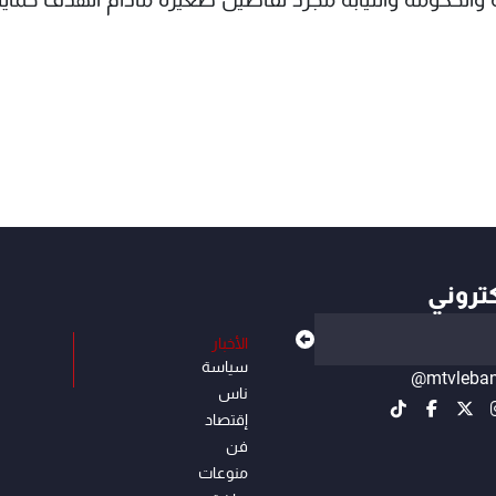
كتروني
الأخبار
سياسة
@mtvleba
ناس
إقتصاد
فن
منوعات