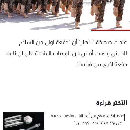
شاهد البرامج
الترددات
عن MTV
وظائف
الإنـتـاج
تواصل معنا
علمت صحيفة "النهار" أن "دفعة اولى من السلاح
لاعلاناتكم
شروط الإسـتخدام
سياسة الخصوصية
للجيش وصلت أمس من الولايات المتحدة على ان تليها
دفعة اخرى من فرنسا".
الأكثر قراءة
1
بعد انكشافهم في أستراليا... تفاصيل جديدة
عن توقيف "شبكة الكوكايين"