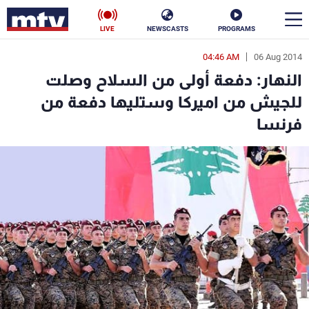
LIVE
NEWSCASTS
PROGRAMS
04:46 AM
06 Aug 2014
en
النهار: دفعة أولى من السلاح وصلت
الأخبار
للجيش من اميركا وستليها دفعة من
فرنسا
سياسة
ناس
إقتصاد
فن
منوعات
رياضة
كأس العالم
البرامج
جدول البرامج