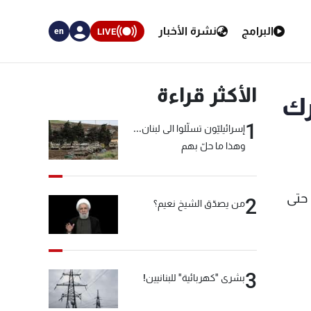
البرامج
نشرة الأخبار
LIVE
en
الأكثر قراءة
رك
1
إسرائيليّون تسلّلوا الى لبنان...
وهذا ما حلّ بهم
 حتى
2
من يصدّق الشيخ نعيم؟
3
بشرى "كهربائية" للبنانيين!