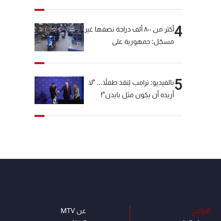
4
أكثر من ٨٠٠ ألف دراجة نصفها غير
مسجّل: جمهورية على
"دولابَين"!
5
بالفيديو: ترامب يُنقذ طفلاً... "لا
أريده أن يكون مثل بايدن"!
البرامج
عن MTV