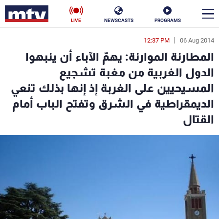
LIVE
NEWSCASTS
PROGRAMS
12:37 PM
06 Aug 2014
en
المطارنة الموارنة: يهمّ الآباء أن ينبهوا
الأخبار
الدول الغربية من مغبة تشجيع
المسيحيين على الغربة إذ إنها بذلك تنعي
سياسة
ناس
الديمقراطية في الشرق وتفتح الباب أمام
إقتصاد
فن
القتال
منوعات
رياضة
كأس العالم
البرامج
جدول البرامج