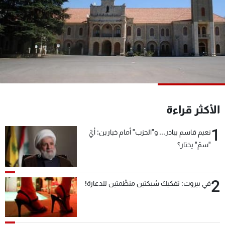
شاهد البرامج
الترددات
عن MTV
وظائف
الإنـتـاج
تواصل معنا
لاعلاناتكم
شروط الإسـتخدام
سياسة الخصوصية
الأكثر قراءة
1
نعيم قاسم يبادر... و"الحزب" أمام خيارين: أيّ
"سمّ" يختار؟
2
في بيروت: تفكيك شبكتين منظّمتين للدعارة!