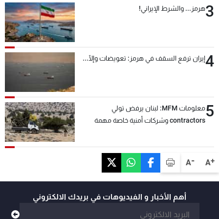
3
هرمز... والشرط الإيراني!
4
إيران ترفع السقف في هرمز: تعويضات وإلّا...
5
معلومات MFM: لبنان يرفض تولي
contractors وشركات أمنية خاصة مهمة
التحقق من نزع سلاح "حزب الله"
-
+
A
A
أهم الأخبار و الفيديوهات في بريدك الالكتروني