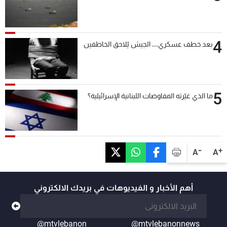
4
بعد خطف عسكري... الجيش يُلاحق الخاطفين
5
ما الذي غيّرته المفاوضات اللبنانية الإسرائيلية؟
-
+
A
A
أهم الأخبار و الفيديوهات في بريدك الالكتروني
@mtvlebanon
@mtvlebanonnews