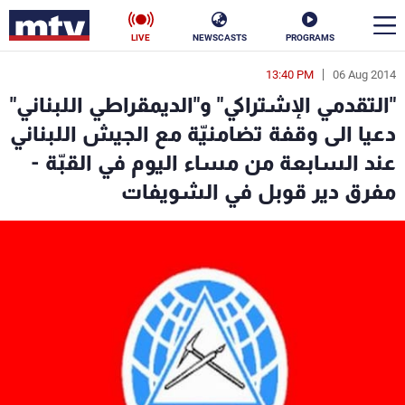
LIVE
NEWSCASTS
PROGRAMS
13:40 PM
06 Aug 2014
en
"التقدمي الإشتراكي" و"الديمقراطي اللبناني"
الأخبار
دعيا الى وقفة تضامنيّة مع الجيش اللبناني
عند السابعة من مساء اليوم في القبّة -
سياسة
ناس
مفرق دير قوبل في الشويفات
إقتصاد
فن
منوعات
رياضة
كأس العالم
البرامج
جدول البرامج