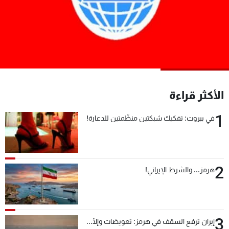
شاهد البرامج
الترددات
عن MTV
وظائف
الإنـتـاج
تواصل معنا
لاعلاناتكم
شروط الإسـتخدام
سياسة الخصوصية
الأكثر قراءة
1
في بيروت: تفكيك شبكتين منظّمتين للدعارة!
2
هرمز... والشرط الإيراني!
3
إيران ترفع السقف في هرمز: تعويضات وإلّا...