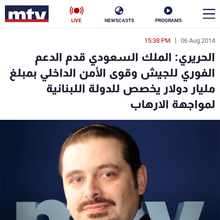
LIVE
NEWSCASTS
PROGRAMS
15:38 PM
06 Aug 2014
en
الحريري: الملك السعودي قدم الدعم
الأخبار
الفوري للجيش وقوى الأمن الداخلي بمبلغ
مليار دولار يخصص للدولة اللبنانية
سياسة
ناس
لمواجهة الارهاب
إقتصاد
فن
منوعات
رياضة
كأس العالم
البرامج
جدول البرامج