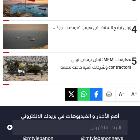
4
إيران ترفع السقف في هرمز: تعويضات وإلّا...
5
معلومات MFM: لبنان يرفض تولي
contractors وشركات أمنية خاصة مهمة
التحقق من نزع سلاح "حزب الله"
-
+
A
A
أهم الأخبار و الفيديوهات في بريدك الالكتروني
@mtvlebanon
@mtvlebanonnews