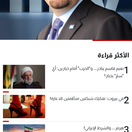
شاهد البرامج
الترددات
عن MTV
وظائف
الإنـتـاج
تواصل معنا
لاعلاناتكم
شروط الإسـتخدام
سياسة الخصوصية
الأكثر قراءة
1
نعيم قاسم يبادر... و"الحزب" أمام خيارين: أيّ
"سمّ" يختار؟
2
في بيروت: تفكيك شبكتين منظّمتين للدعارة!
3
هرمز... والشرط الإيراني!