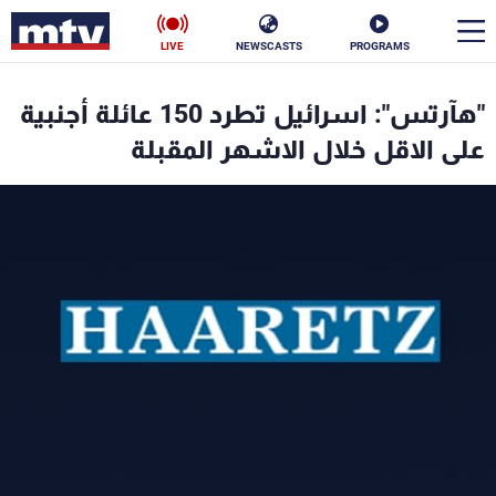
LIVE
NEWSCASTS
PROGRAMS
en
"هآرتس": اسرائيل تطرد 150 عائلة أجنبية
الأخبار
على الاقل خلال الاشهر المقبلة
سياسة
ناس
إقتصاد
فن
منوعات
رياضة
كأس العالم
البرامج
جدول البرامج