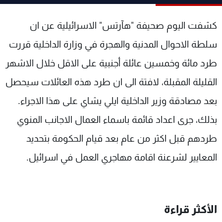
شاهد البرامج
الترددات
كشفت اليوم صحيفة "هآرتس" الاسرائيلية عن ان
سلطة الاحوال المدنية والهجرة في وزارة الداخلية قررت
عن MTV
وظائف
طرد مائة وخمسين عائلة أجنبية على الاقل خلال الاشهر
الإنـتـاج
تواصل معنا
لاعلاناتكم
شروط الإسـتخدام
القليلة المقبلة، لافتة الى ان طرد هذه العائلات سيحصل
سياسة الخصوصية
بعد مصادقة وزير الداخلية ايلي يشاي على هذا الاجراء.
بذلك، جرى اعداد قائمة باسماء العمال الاجانب المنوي
طردهم قبل اكثر من عام بعد قيام الحكومة بتحديد
المعايير لشرعنة اقامة مهاجري العمل في اسرائيل.
الأكثر قراءة