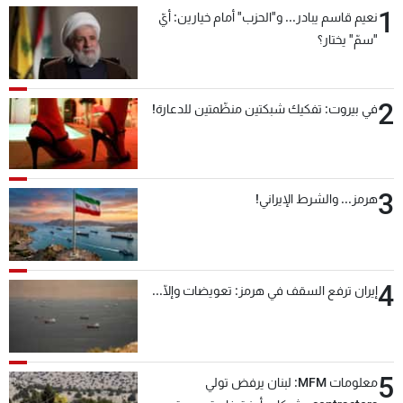
1
نعيم قاسم يبادر... و"الحزب" أمام خيارين: أيّ
"سمّ" يختار؟
2
في بيروت: تفكيك شبكتين منظّمتين للدعارة!
3
هرمز... والشرط الإيراني!
4
إيران ترفع السقف في هرمز: تعويضات وإلّا...
5
معلومات MFM: لبنان يرفض تولي