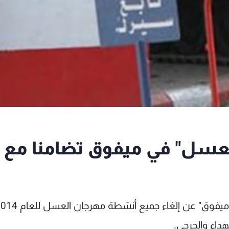
لعسل" في ميفوق تضامنا مع
أعلنت بلدية ميفوق - القطارة وجمعية "عسل من ميفوق" عن إلغاء جميع أنشطة مه
داء والجرحى.