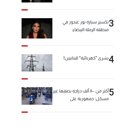
3
تكسير سيارة نور غندور في
منطقة الرملة البيضاء
4
بشرى "كهربائية" للبنانيين!
5
أكثر من ٨٠٠ ألف دراجة نصفها غير
مسجّل: جمهورية على
"دولابَين"!