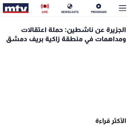
LIVE
NEWSCASTS
PROGRAMS
en
الجزيرة عن ناشطين: حملة اعتقالات
الأخبار
ومداهمات في منطقة زاكية بريف دمشق
سياسة
ناس
إقتصاد
فن
منوعات
رياضة
كأس العالم
البرامج
الأكثر قراءة
جدول البرامج