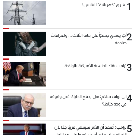
1
بشرى "كهربائية" للبنانيين!
شاهد البرامج
الترددات
2
عن MTV
وظائف
أبٌ يعتدي جنسيّاً على بناته الثلاث… واعترافاتٌ
الإنـتـاج
تواصل معنا
صادمة
لاعلاناتكم
شروط الإسـتخدام
سياسة الخصوصية
3
ترامب يقيّد الجنسية الأميركية بالولادة
4
الى نواف سلام: هل يدفع الحايك ثمن وقوفه
في وجه خيّاط؟
5
ترامب: أعتقد أن الأمر سينتهي قريبًا جدًا لأن
الإيرانيين لا يمكن أن يستمروا على هذا الحال