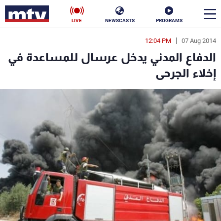
LIVE
NEWSCASTS
PROGRAMS
12:04 PM
07 Aug 2014
en
الدفاع المدني يدخل عرسال للمساعدة في
الأخبار
إخلاء الجرحى
سياسة
ناس
إقتصاد
فن
منوعات
رياضة
كأس العالم
البرامج
جدول البرامج