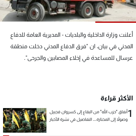
شاهد البرامج
الترددات
أعلنت وزارة الداخلية والبلديات - المديرية العامة للدفاع
عن MTV
وظائف
الإنـتـاج
تواصل معنا
المدني في بيان، ان "فرق الدفاع المدني دخلت منطقة
لاعلاناتكم
شروط الإسـتخدام
سياسة الخصوصية
عرسال للمساعدة في إخلاء المصابين والجرحى".
الأكثر قراءة
1
أنفاق "حزب الله" من البقاع إلى كسروان فجبيل
وصولاً إلى المختارة... التفاصيل في نشرة الأخبار
بعد قليل