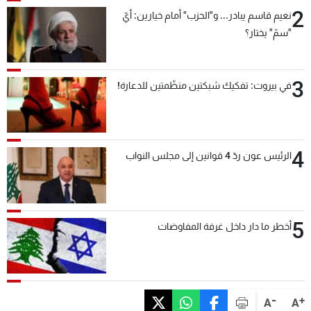
2
نعيم قاسم يبادر... و"الحزب" أمام خيارين: أيّ
"سمّ" يختار؟
3
في بيروت: تفكيك شبكتين منظّمتين للدعارة!
4
الرئيس عون ردّ 4 قوانين إلى مجلس النواب
5
أخطر ما دار داخل غرفة المفاوضات
-
+
A
A