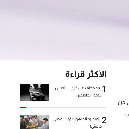
الأكثر قراءة
1
بعد خطف عسكري... الجيش
يُلاحق الخاطفين
ى من
ي
2
بالفيديو: الظهور الأوّل لمجتبى
خامنئي!