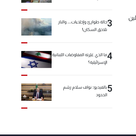
ين
3
حالة طوارئ وإخلاءات... والنار
تلاحق السكان!
4
ما الذي غيّرته المفاوضات اللبنانية
الإسرائيلية؟
5
بالفيديو: نواف سلام رسّم
الحدود