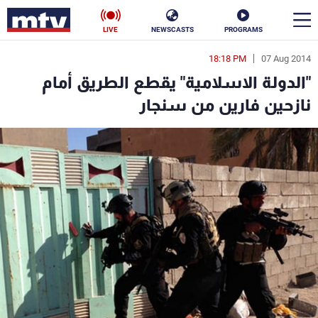
LIVE
NEWSCASTS
PROGRAMS
18:18 PM
07 Aug 2014
en
"الدولة الاسلامية" يقطع الطريق أمام
الأخبار
نازحين فارين من سنجار
سياسة
ناس
إقتصاد
فن
منوعات
رياضة
كأس العالم
البرامج
جدول البرامج