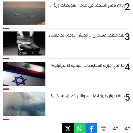
2
إيران ترفع السقف في هرمز: تعويضات وإلّا...
3
بعد خطف عسكري... الجيش يُلاحق الخاطفين
4
ما الذي غيّرته المفاوضات اللبنانية الإسرائيلية؟
5
حالة طوارئ وإخلاءات... والنار تلاحق السكان!
-
+
A
A