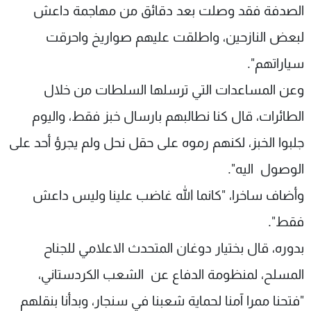
الصدفة فقد وصلت بعد دقائق من مهاجمة داعش
لبعض النازحين، واطلقت عليهم صواريخ واحرقت
سياراتهم".
وعن المساعدات التي ترسلها السلطات من خلال
الطائرات، قال كنا نطالبهم بارسال خبز فقط، واليوم
جلبوا الخبز، لكنهم رموه على حقل نحل ولم يجرؤ أحد على
الوصول اليه".
وأضاف ساخرا، "كانما الله غاضب علينا وليس داعش
فقط".
بدوره، قال بختيار دوغان المتحدث الاعلامي للجناح
المسلح، لمنظومة الدفاع عن الشعب الكردستاني،
"فتحنا ممرا آمنا لحماية شعبنا في سنجار، وبدأنا بنقلهم