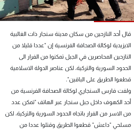
شاهد البرامج
الترددات
قال أحد النازحين من سكان مدينة سنجار ذات الغالبية
عن MTV
وظائف
الإنـتـاج
تواصل معنا
الايزيدية لوكالة الصحافة الفرنسية إن "عددا قليلا من
لاعلاناتكم
شروط الإسـتخدام
سياسة الخصوصية
النازحين المحاصرين في الجبل تمكنوا من الفرار الى
الحدود السورية والتركية، لكن عناصر الدولة الاسلامية
قطعوا الطريق على الباقين".
ولفت فارس السنجاري لوكالة الصحافة الفرنسية من
أحد الكهوف داخل جبل سنجار عبر الهاتف "تمكن عدد
من الاسر من الفرار باتجاه الحدود السورية والتركية، لكن
مسلحي "داعش" قطعوا الطريق وقتلوا عددا من