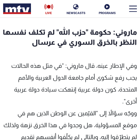
LIVE
NEWSCASTS
PROGRAMS
en
ماروني: حكومة "حزب الله" لم تكلف نفسها
الأخبار
النظر بالخرق السوري في عرسال
سياسة
ناس
وفي الإطار عينه، قال ماروني: "في مثل هذه الحالات
إقتصاد
فن
يجب رفع شكوى أمام جامعة الدول العربية والأمم
منوعات
رياضة
المتحدة، كون دولة عربية إنتهكت سيادة دولة عربية
أخرى".
كأس العالم
ووجّه سؤالاً إلى "القيّمين عن الوطن الذين هم في
موقع المسؤولية، هل وجدوا في هذا الخرق نزهة ولذلك
البرامج
لم يتطرّقوا إليه، وبالتالي لم يكلّفوا أنفسهم تقديم
جدول البرامج