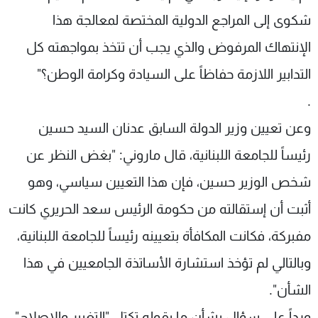
شاهد البرامج
شكوى إلى المراجع الدولية المختصة لمعالجة هذا
الترددات
الإنتهاك المرفوض والذي يجب أن تتخذ بمواجهته كل
التدابير اللازمة حفاظاً على السيادة وكرامة الوطن؟"
عن MTV
وظائف
الإنـتـاج
تواصل معنا
.
لاعلاناتكم
شروط الإسـتخدام
سياسة الخصوصية
وعن تعيين وزير الدولة السابق عدنان السيد حسين
رئيساً للجامعة اللبنانية، قال ماروني: "بغض النظر عن
شخص الوزير حسين، فإن هذا التعيين سياسي، وهو
أثبت أن إستقالته من حكومة الرئيس سعد الحريري كانت
مفبركة، فكانت المكافأة بتعيينه رئيساً للجامعة اللبنانية،
وبالتالي لم تؤخذ استشارة الأساتذة الجامعيين في هذا
الشأن".
ورداً على سؤال بشأن ما يقوله تكتل "التغيير والاصلاح"