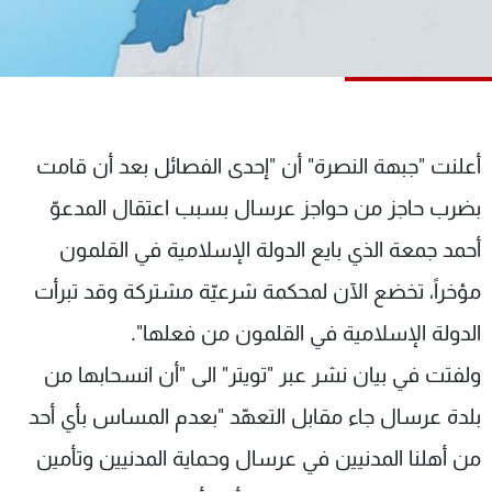
شاهد البرامج
الترددات
عن MTV
وظائف
الإنـتـاج
تواصل معنا
أعلنت "جبهة النصرة" أن "إحدى الفصائل بعد أن قامت
لاعلاناتكم
شروط الإسـتخدام
سياسة الخصوصية
بضرب حاجز من حواجز عرسال بسبب اعتقال المدعوّ
أحمد جمعة الذي بايع الدولة الإسلامية في القلمون
مؤخراً، تخضع الآن لمحكمة شرعيّة مشتركة وقد تبرأت
الدولة الإسلامية في القلمون من فعلها".
ولفتت في بيان نشر عبر "تويتر" الى "أن انسحابها من
بلدة عرسال جاء مقابل التعهّد "بعدم المساس بأي أحد
من أهلنا المدنيين في عرسال وحماية المدنيين وتأمين