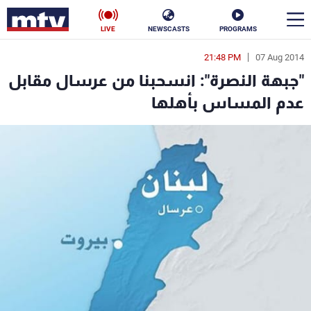
LIVE
NEWSCASTS
PROGRAMS
21:48 PM
07 Aug 2014
en
"جبهة النصرة": انسحبنا من عرسال مقابل
الأخبار
عدم المساس بأهلها
سياسة
ناس
إقتصاد
فن
منوعات
رياضة
كأس العالم
البرامج
جدول البرامج