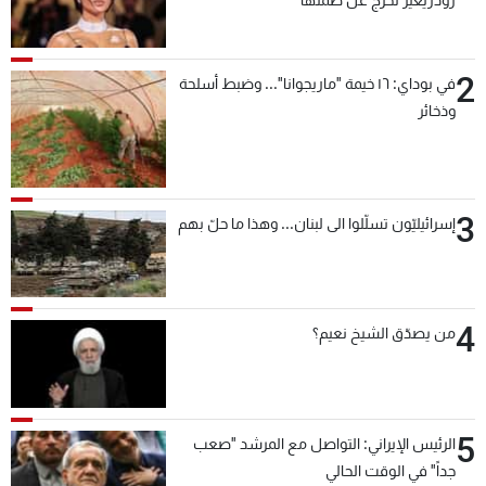
2
في بوداي: ١٦ خيمة "ماريجوانا"... وضبط أسلحة
وذخائر
3
إسرائيليّون تسلّلوا الى لبنان... وهذا ما حلّ بهم
4
من يصدّق الشيخ نعيم؟
5
الرئيس الإيراني: التواصل مع المرشد "صعب
جداً" في الوقت الحالي