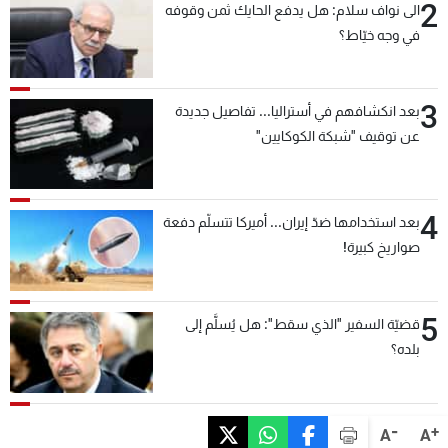
2
الى نواف سلام: هل يدفع الحايك ثمن وقوفه
في وجه خيّاط؟
3
بعد انكشافهم في أستراليا... تفاصيل جديدة
عن توقيف "شبكة الكوكايين"
4
بعد استخدامها ضدّ إيران... أميركا تتسلّم دفعة
صواريخ كبيرة!
5
قضيّة السفير "الذي سقط": هل يُسلَّم إلى
بلده؟
-
+
A
A