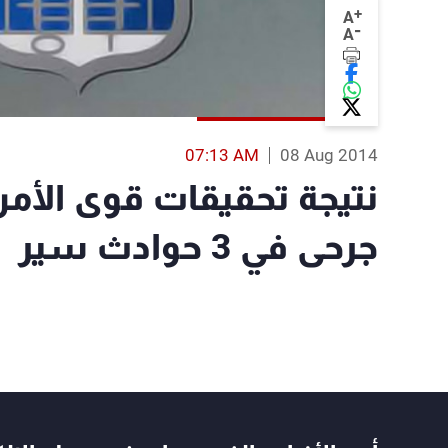
+
A
-
A
07:13 AM
08 Aug 2014
جرحى في 3 حوادث سير