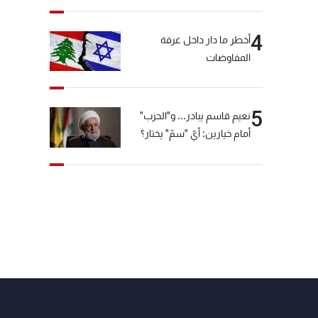
4
أخطر ما دار داخل غرفة
المفاوضات
5
نعيم قاسم يبادر... و"الحزب"
أمام خيارين: أيّ "سمّ" يختار؟