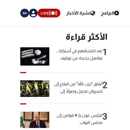
البرامج
نشرة الأخبار
LIVE
en
الأكثر قراءة
1
بعد انكشافهم في أستراليا...
تفاصيل جديدة عن توقيف
"شبكة الكوكايين"
2
أنفاق "حزب الله" من البقاع إلى
كسروان فجبيل وصولاً إلى
المختارة... التفاصيل في نشرة
الأخبار بعد قليل
3
الرئيس عون ردّ 4 قوانين إلى
مجلس النواب